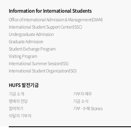
Information
for International Students
Office of International Admission & Management(OIAM)
International Student Support Center(ISSC)
Undergraduate Admission
Graduate Admission
Student Exchange Program
Visiting Program
International Summer Session(ISS)
International Student Organization(ISO)
HUFS
발전기금
기금 소개
기부자 예우
명예의 전당
기금 소식
참여하기
기부·수혜 Stories
이달의 기부자