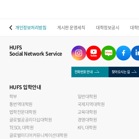
 맵
개인정보처리방침
게시판 운영세칙
대학정보공시
대학
HUFS
Social Network Service
전화번호 안내
찾아오시는 길
HUFS
입학안내
학부
일반대학원
통번역대학원
국제지역대학원
법학전문대학원
교육대학원
글로벌공공리더십대학원
경영대학원
TESOL 대학원
KFL 대학원
글로벌미디어커뮤니케이션대학원