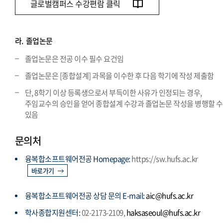
글로벌캠퍼스 수강편람 클릭
라.
졸업논문
졸업논문은 전공 이수 필수 요건임
졸업논문은 [종합설계] 과목을 이수한 후 다음 학기에 작성 제출함
단, 8학기 이상 등록생으로서 부득이한 사유가 인정되는 경우,
주임교수의 승인을 얻어 종합설계 수강과 졸업논문 작성을 병행할 수
있음
문의처
융복합소프트웨어전공 Homepage:
https://sw.hufs.ac.kr
바로가기
융복합소프트웨어전공 상담 문의 E-mail:
aic@hufs.ac.kr
학사종합지원센터:
02-2173-2109,
haksaseoul@hufs.ac.kr