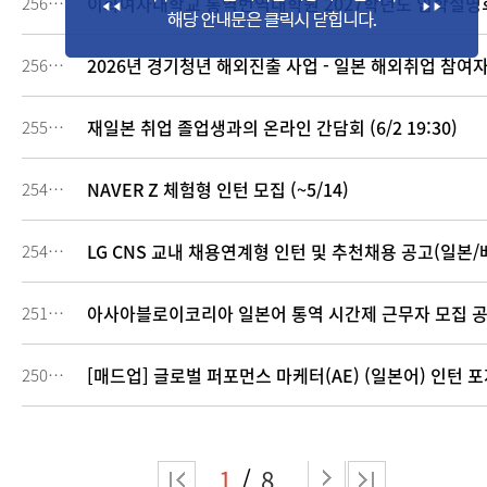
이화여자대학교 통역번역대학원 2027학년도 입학설명회 (
256843
2026년 경기청년 해외진출 사업 - 일본 해외취업 참여자 3
256271
재일본 취업 졸업생과의 온라인 간담회 (6/2 19:30)
255379
NAVER Z 체험형 인턴 모집 (~5/14)
254795
LG CNS 교내 채용연계형 인턴 및 추천채용 공고(일본/베트
254788
아사아블로이코리아 일본어 통역 시간제 근무자 모집 
251117
[매드업] 글로벌 퍼포먼스 마케터(AE) (일본어) 인턴 
250428
1
8