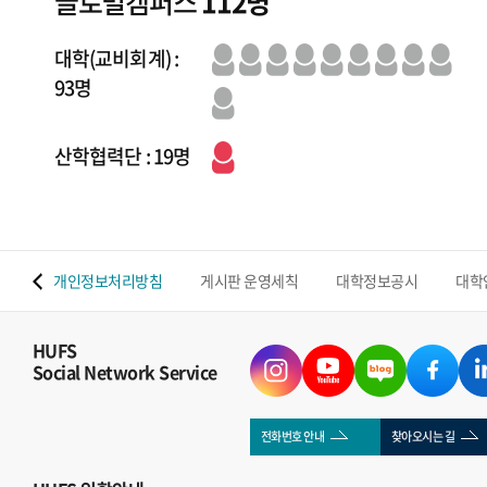
글로벌캠퍼스
112명
대학(교비회계) :
93명
산학협력단 : 19명
 맵
개인정보처리방침
게시판 운영세칙
대학정보공시
대학
HUFS
Social Network Service
전화번호 안내
찾아오시는 길