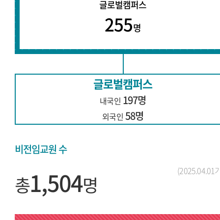
글로벌캠퍼스
255
명
글로벌캠퍼스
197명
내국인
58명
외국인
비전임교원 수
(2025.04.01
1,504
총
명