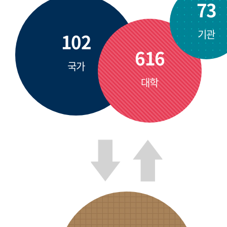
73
기관
102
616
국가
대학