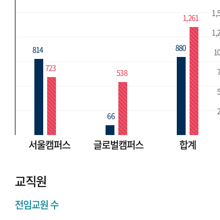
1,
1,261
1,
880
814
1
723
538
66
서울캠퍼스
글로벌캠퍼스
합계
교직원
전임교원 수