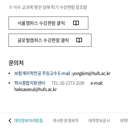
※ 이수 교과목 명은 당해 학기 수강편람 참조함
서울캠퍼스 수강편람 클릭
글로벌캠퍼스 수강편람 클릭
문의처
보험계리학전공 주임교수 E-mail :
yongkim@hufs.ac.kr
학사종합지원센터
TEL: 02-2173-2109
e-mail:
haksaseoul@hufs.ac.kr
 맵
개인정보처리방침
게시판 운영세칙
대학정보공시
대학