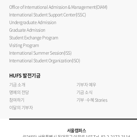
Office of International Admission & Management(OIAM)
International Student Support Center(ISSC)
Undergraduate Admission
Graduate Admission
Student Exchange Program
Visiting Program
International Summer Session(ISS)
International Student Organization(ISO)
HUFS
발전기금
기금 소개
기부자 예우
명예의 전당
기금 소식
참여하기
기부·수혜 Stories
이달의 기부자
서울캠퍼스
(02450) 서울특별시 동대문구 이문로 107 Tel. 82-2-2173-2114