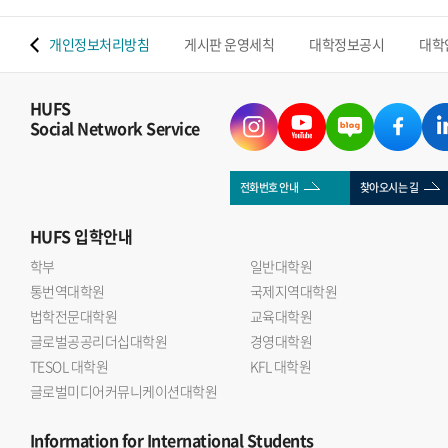
 맵
개인정보처리방침
게시판 운영세칙
대학정보공시
대학
HUFS
Social Network Service
전화번호 안내
찾아오시는 길
HUFS
입학안내
학부
일반대학원
통번역대학원
국제지역대학원
법학전문대학원
교육대학원
글로벌공공리더십대학원
경영대학원
TESOL 대학원
KFL 대학원
글로벌미디어커뮤니케이션대학원
Information
for International Students