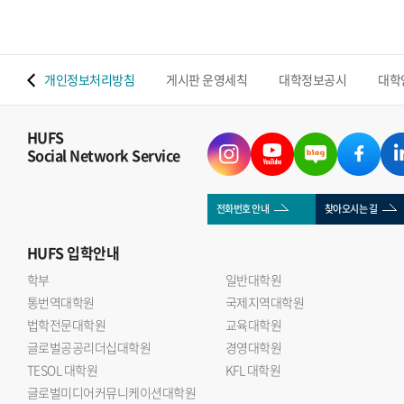
 맵
개인정보처리방침
게시판 운영세칙
대학정보공시
대학
HUFS
Social Network Service
전화번호 안내
찾아오시는 길
HUFS
입학안내
학부
일반대학원
통번역대학원
국제지역대학원
법학전문대학원
교육대학원
글로벌공공리더십대학원
경영대학원
TESOL 대학원
KFL 대학원
글로벌미디어커뮤니케이션대학원