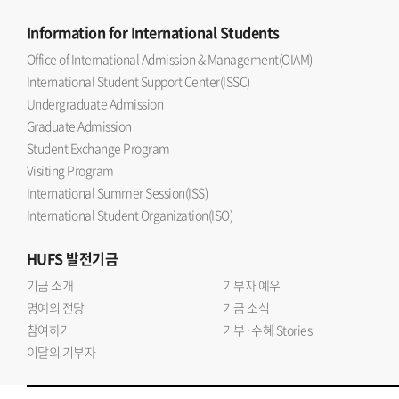
Information
for International Students
Office of International Admission & Management(OIAM)
International Student Support Center(ISSC)
Undergraduate Admission
Graduate Admission
Student Exchange Program
Visiting Program
International Summer Session(ISS)
International Student Organization(ISO)
HUFS
발전기금
기금 소개
기부자 예우
명예의 전당
기금 소식
참여하기
기부·수혜 Stories
이달의 기부자