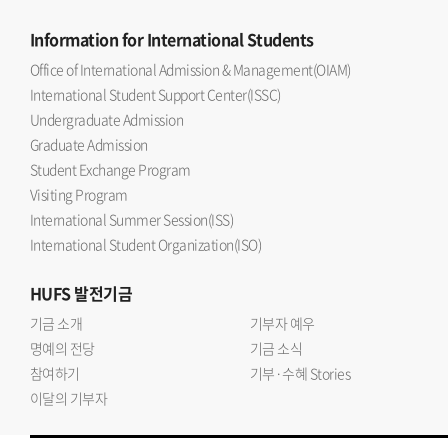
Information
for International Students
Office of International Admission & Management(OIAM)
International Student Support Center(ISSC)
Undergraduate Admission
Graduate Admission
Student Exchange Program
Visiting Program
International Summer Session(ISS)
International Student Organization(ISO)
HUFS
발전기금
기금 소개
기부자 예우
명예의 전당
기금 소식
참여하기
기부·수혜 Stories
이달의 기부자