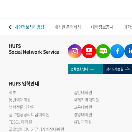
 맵
개인정보처리방침
게시판 운영세칙
대학정보공시
대학
HUFS
Social Network Service
전화번호 안내
찾아오시는 길
HUFS
입학안내
학부
일반대학원
통번역대학원
국제지역대학원
법학전문대학원
교육대학원
글로벌공공리더십대학원
경영대학원
TESOL 대학원
KFL 대학원
글로벌미디어커뮤니케이션대학원