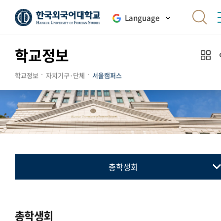
Language
학교정보
학교정보
자치기구·단체
서울캠퍼스
총학생회
총학생회
동아리연합회
총학생회
교지 편집위원회