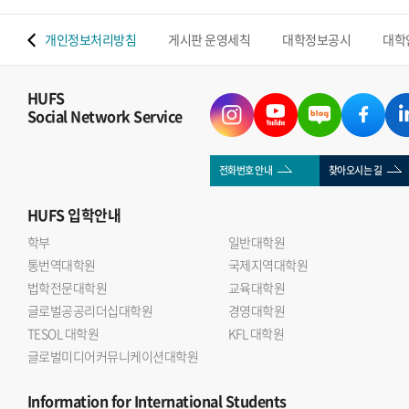
 맵
개인정보처리방침
게시판 운영세칙
대학정보공시
대학
HUFS
Social Network Service
전화번호 안내
찾아오시는 길
HUFS
입학안내
학부
일반대학원
통번역대학원
국제지역대학원
법학전문대학원
교육대학원
글로벌공공리더십대학원
경영대학원
TESOL 대학원
KFL 대학원
글로벌미디어커뮤니케이션대학원
Information
for International Students