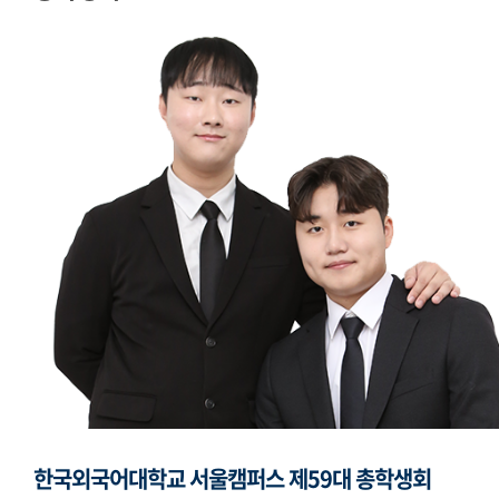
모의국제연합
국제학생회
생활도서관
학생복지위원회
영상사업단
한국외대풍물패연합회
한국외대통역협회
한국외대119학군단
한국외국어대학교 서울캠퍼스 제59대 총학생회