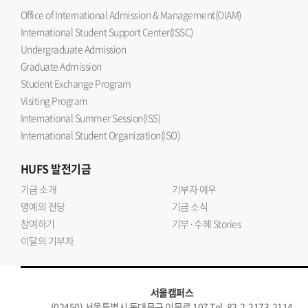
Office of International Admission & Management(OIAM)
International Student Support Center(ISSC)
Undergraduate Admission
Graduate Admission
Student Exchange Program
Visiting Program
International Summer Session(ISS)
International Student Organization(ISO)
HUFS
발전기금
기금 소개
기부자 예우
명예의 전당
기금 소식
참여하기
기부·수혜 Stories
이달의 기부자
서울캠퍼스
(02450) 서울특별시 동대문구 이문로 107 Tel. 82-2-2173-2114