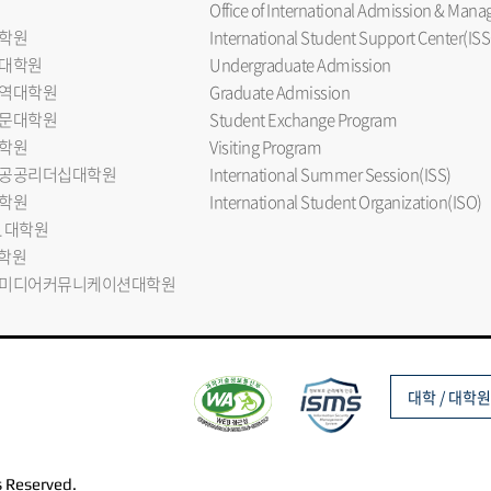
Office of International Admission & Ma
학원
International Student Support Center(ISS
대학원
Undergraduate Admission
역대학원
Graduate Admission
문대학원
Student Exchange Program
학원
Visiting Program
공공리더십대학원
International Summer Session(ISS)
학원
International Student Organization(ISO)
L 대학원
대학원
미디어커뮤니케이션대학원
대학 / 대학원
s Reserved.