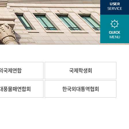
USER
SERVICE
QUICK
MENU
의국제연합
국제학생회
대풍물패연합회
한국외대통역협회