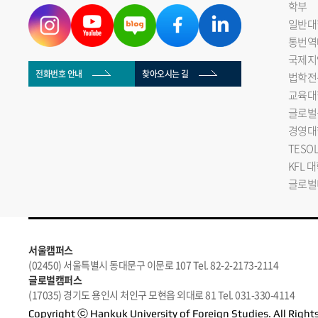
학부
일반대
통번역
국제지
전화번호 안내
찾아오시는 길
법학전
교육대
글로벌
경영대
TESO
KFL 
글로벌
서울캠퍼스
(02450) 서울특별시 동대문구 이문로 107 Tel. 82-2-2173-2114
글로벌캠퍼스
(17035) 경기도 용인시 처인구 모현읍 외대로 81 Tel. 031-330-4114
Copyright ⓒ Hankuk University of Foreign Studies. All Right