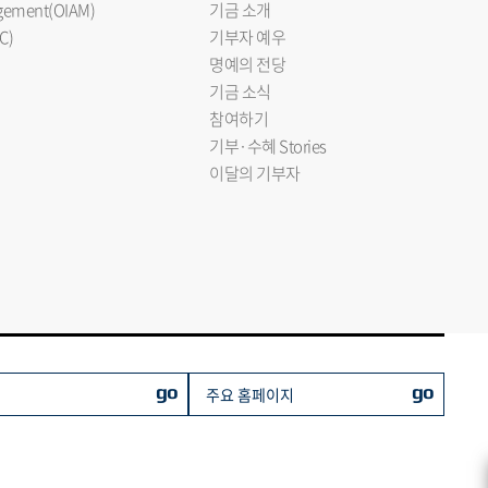
nagement(OIAM)
기금 소개
C)
기부자 예우
명예의 전당
기금 소식
참여하기
기부·수혜 Stories
이달의 기부자
go
go
주요 홈페이지