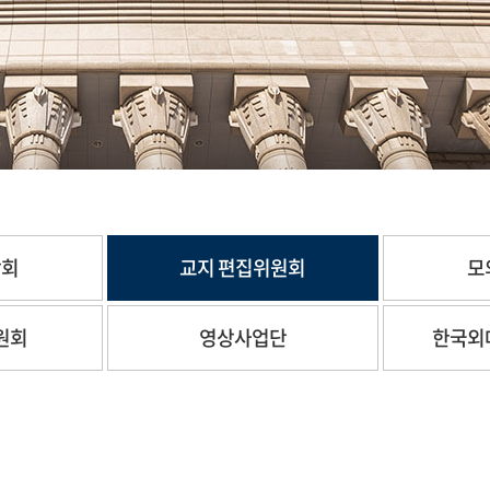
합회
교지 편집위원회
모
원회
영상사업단
한국외